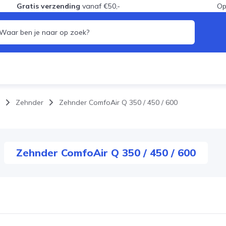
Gratis verzending
vanaf €50,-
Op
Zehnder
Zehnder ComfoAir Q 350 / 450 / 600
d WTW
 van het mechanische
ysteem
 WTW (probiotica)
g WTW-unit
 mechanische
Zehnder ComfoAir Q 350 / 450 / 600