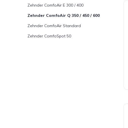
Zehnder ComfoAir E 300 / 400
WTW-units
Zehnder ComfoAir Q 350 / 450 / 600
Dak- en geveldoorvoeren
Zehnder ComfoAir Standard
Luchtfilters
Zehnder ComfoSpot 50
Luchtreinigers
Reinigingsproducten
Luchtkwaliteitmeters
Bevestigingsproducten