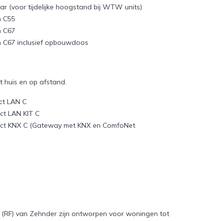
ar (voor tijdelijke hoogstand bij WTW units)
h C55
h C67
 C67 inclusief opbouwdoos
t huis en op afstand.
ct LAN C
t LAN KIT C
t KNX C (Gateway met KNX en ComfoNet
(RF) van Zehnder zijn ontworpen voor woningen tot