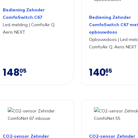
Bediening Zehnder
ComfoSwitch C67
Bediening Zehnder
Led-melding | ComfoAir Q,
ComfoSwitch C67 me
Aeris NEXT
opbouwdoos
Opbouwdoos | Led-meld
ComfoAir Q, Aeris NEXT
148
140
05
65
CO2-sensor Zehnder
CO2-sensor Zehnder