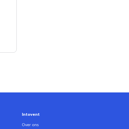
Bel gerust
+31 (0)85 – 04 10 219
Stuur een e-mail
info@intovent.nl
Intovent
Over ons