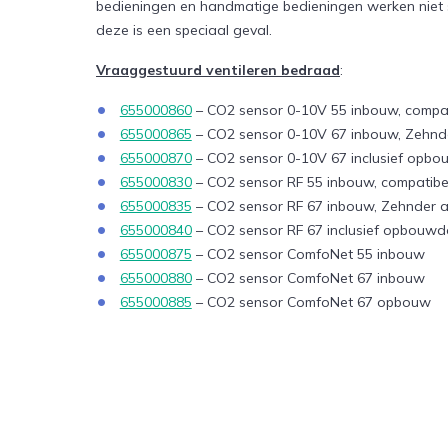
bedieningen en handmatige bedieningen werken niet
deze is een speciaal geval.
Vraaggestuurd ventileren bedraad
:
655000860
– CO2 sensor 0-10V 55 inbouw, compa
655000865
– CO2 sensor 0-10V 67 inbouw, Zehn
655000870
– CO2 sensor 0-10V 67 inclusief opb
655000830
– CO2 sensor RF 55 inbouw, compatibe
655000835
– CO2 sensor RF 67 inbouw, Zehnder 
655000840
– CO2 sensor RF 67 inclusief opbouwd
655000875
– CO2 sensor ComfoNet 55 inbouw
655000880
– CO2 sensor ComfoNet 67 inbouw
655000885
– CO2 sensor ComfoNet 67 opbouw