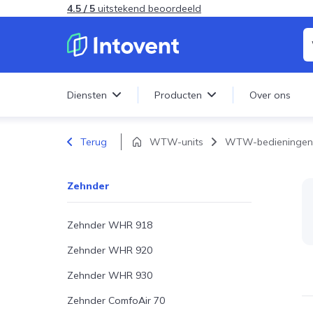
4.5 / 5
uitstekend beoordeeld
Diensten
Producten
Over ons
Terug
WTW-units
WTW-bedieningen
Onderhou
Vervanging
ventilaties
Onderhoud
Ventilatiesysteem onderhouden
Ventilatoren
Vervangin
Zehnder
Onderhoud
Ventilatiesysteem vervangen
Ventielen en roosters
ventilatie
Meten en bijstellen
Ventilatiebuizen en
Zehnder WHR 918
hulpstukken
Zehnder WHR 920
Ventilatieslangen
Zehnder WHR 930
Geïsoleerde ventilatiebuizen en
Zehnder ComfoAir 70
hulpstukken