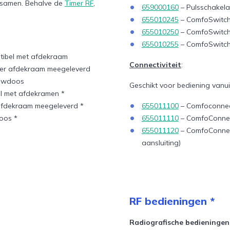
 samen. Behalve de
Timer RF
,
659000160
– Pulsschakela
655010245
– ComfoSwitc
655010250
– ComfoSwitc
655010255
– ComfoSwitch
tibel met afdekraam
Connectiviteit
:
der afdekraam meegeleverd
ouwdoos
Geschikt voor bediening vanui
l met afdekramen *
afdekraam meegeleverd *
655011100
– Comfoconne
oos *
655011110
– ComfoConnec
655011120
– ComfoConnec
aansluiting)
RF bedieningen *
Radiografische bedieningen