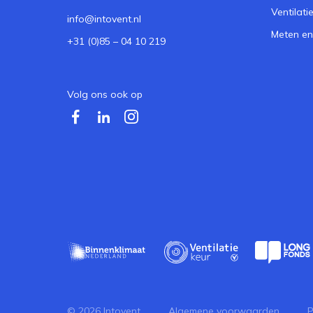
Ventilat
info@intovent.nl
Meten en 
+31 (0)85 – 04 10 219
Volg ons ook op
© 2026 Intovent
Algemene voorwaarden
P