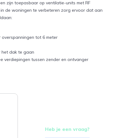
n zijn toepasbaar op ventilatie-units met RF
g in de woningen te verbeteren zorg ervoor dat aan
ldaan:
 overspanningen tot 6 meter
r het dak te gaan
e verdiepingen tussen zender en ontvanger
Mirjam van Werde
Medewerker
klantenservice
Heb je een vraag?