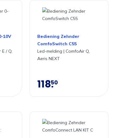
0-10V
Bediening Zehnder
ComfoSwitch C55
E / Q,
Led-melding | ComfoAir Q,
Aeris NEXT
118
50