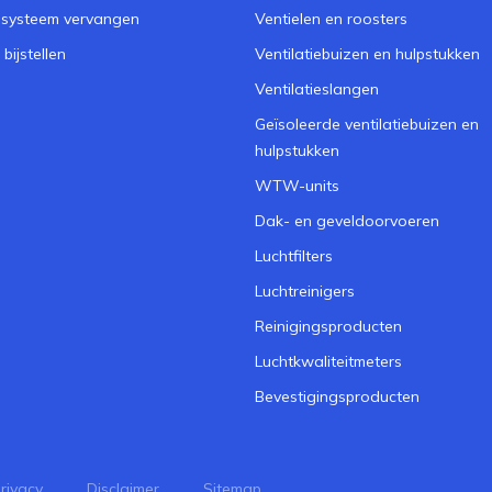
iesysteem vervangen
Ventielen en roosters
bijstellen
Ventilatiebuizen en hulpstukken
Ventilatieslangen
Geïsoleerde ventilatiebuizen en
hulpstukken
WTW-units
Dak- en geveldoorvoeren
Luchtfilters
Luchtreinigers
Reinigingsproducten
Luchtkwaliteitmeters
Bevestigingsproducten
rivacy
Disclaimer
Sitemap