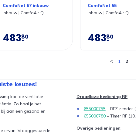
ComfoNet 67 inbouw
ComfoNet 55
Inbouw | ComfoAir Q
Inbouw | ComfoAir Q
483
483
80
80
ᐸ
1
2
uiste keuzes!
ssing kan de ventilatie
Draadloze bediening RF
:
ntie. Zo haal je het
655000755
– RFZ zender (s
e bij aan een gezond en
655000780
– Timer RF (10,
Overige bedieningen
:
tie ervan. Vraaggestuurde