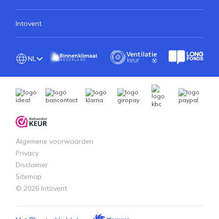
Intovent
NL
Algemene voorwaarden
Privacy
Disclaimer
Sitemap
© 2026 Intovent